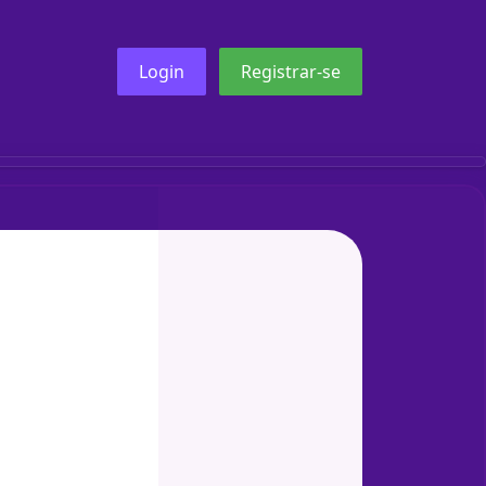
Login
Registrar-se