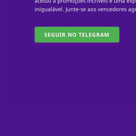
acesso a promoções incríveis e uma exp
inigualável. Junte-se aos vencedores ag
SEGUIR NO TELEGRAM