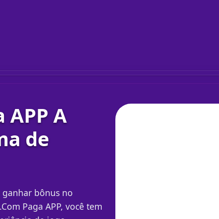
a APP A
ma de
a ganhar bônus no
N.Com Paga APP, você tem