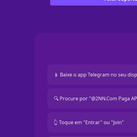
📱 Baixe o app Telegram no seu disp
🔍 Procure por "@2NN.Com Paga AP
👆 Toque em "Entrar" ou "Join"