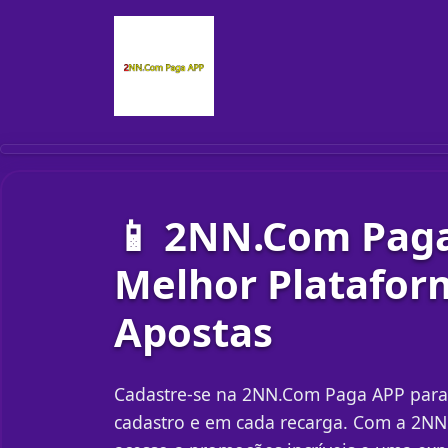
📱 2NN.Com Pag
Melhor Platafor
Apostas
Cadastre-se na 2NN.Com Paga APP par
cadastro e em cada recarga. Com a 2N