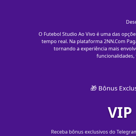
Desc
O Futebol Studio Ao Vivo é uma das opçõe
tempo real. Na plataforma 2NN.Com Paga A
tornando a experiência mais envolve
funcionalidades,
🎁 Bônus Exclu
VIP
Receba bônus exclusivos do Telegra