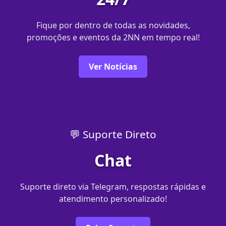
Fique por dentro de todas as novidades,
promoções e eventos da 2NN em tempo real!
Ver Notícias
💬 Suporte Direto
Chat
Suporte direto via Telegram, respostas rápidas e
atendimento personalizado!