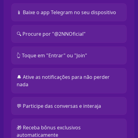
📱 Baixe o app Telegram no seu dispositivo
🔍 Procure por "@2NNOficial"
👆 Toque em "Entrar" ou "Join"
🔔 Ative as notificações para não perder
nada
💬 Participe das conversas e interaja
🎁 Receba bônus exclusivos
automaticamente