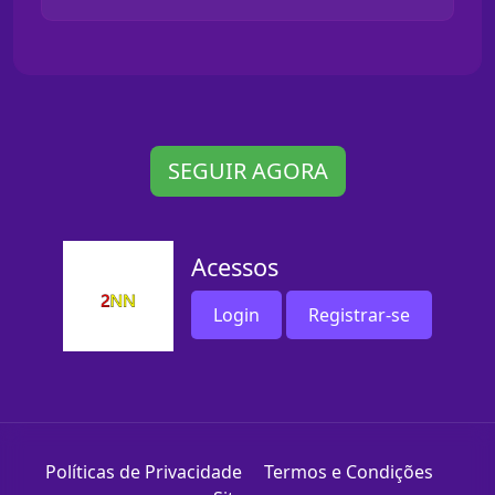
SEGUIR AGORA
Acessos
Login
Registrar-se
Políticas de Privacidade
Termos e Condições