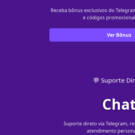
Receba bônus exclusivos do Telegra
e códigos promocionai
Ver Bônus
💬 Suporte Di
Cha
Suporte direto via Telegram, r
atendimento persona