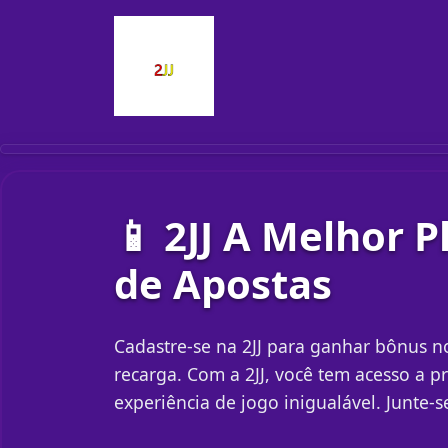
📱 2JJ A Melhor 
de Apostas
Cadastre-se na 2JJ para ganhar bônus n
recarga. Com a 2JJ, você tem acesso a p
experiência de jogo inigualável. Junte-