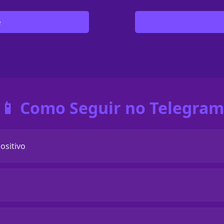
e
📱 Como Seguir no Telegram
ositivo