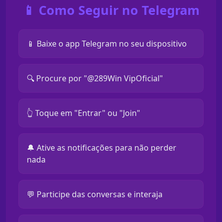
📱 Como Seguir no Telegram
📱 Baixe o app Telegram no seu dispositivo
🔍 Procure por "@289Win VipOficial"
👆 Toque em "Entrar" ou "Join"
🔔 Ative as notificações para não perder
nada
💬 Participe das conversas e interaja