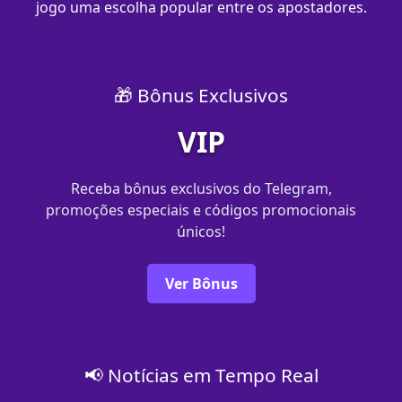
jogo uma escolha popular entre os apostadores.
🎁 Bônus Exclusivos
VIP
Receba bônus exclusivos do Telegram,
promoções especiais e códigos promocionais
únicos!
Ver Bônus
📢 Notícias em Tempo Real