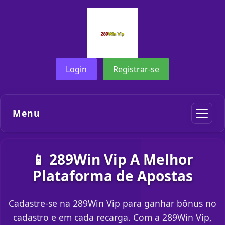
Login
Registrar-se
Menu
📱 289Win Vip A Melhor
Plataforma de Apostas
Cadastre-se na 289Win Vip para ganhar bônus no
cadastro e em cada recarga. Com a 289Win Vip,