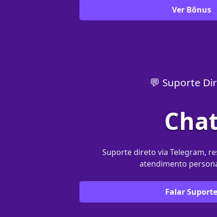
Ver Bônus
💬 Suporte Di
Cha
Suporte direto via Telegram, r
atendimento persona
Falar Suport