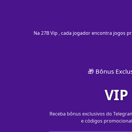
Na 27B Vip , cada jogador encontra jogos 
🎁 Bônus Exclu
VIP
Receba bônus exclusivos do Telegra
e códigos promocionai