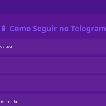
📱 Como Seguir no Telegram
ositivo
erder nada