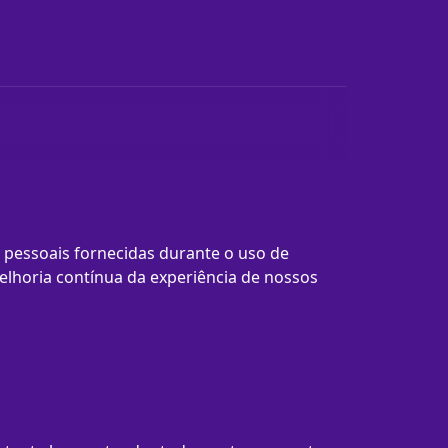
 pessoais fornecidas durante o uso de
elhoria contínua da experiência de nossos