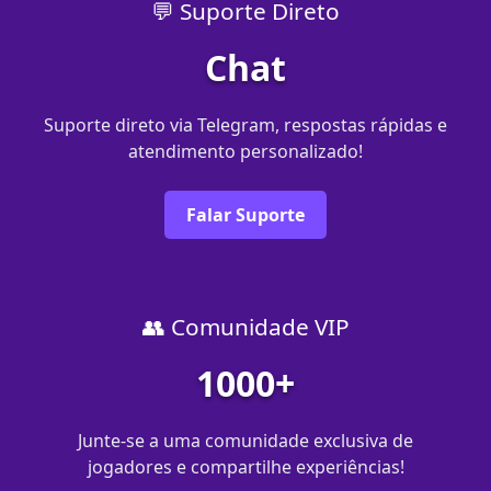
💬 Suporte Direto
Chat
Suporte direto via Telegram, respostas rápidas e
atendimento personalizado!
Falar Suporte
👥 Comunidade VIP
1000+
Junte-se a uma comunidade exclusiva de
jogadores e compartilhe experiências!