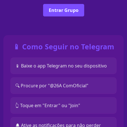
Entrar Grupo
📱 Como Seguir no Telegram
📱 Baixe o app Telegram no seu dispositivo
🔍 Procure por "@26A ComOficial"
👆 Toque em "Entrar" ou "Join"
🔔 Ative as notificações para não perder