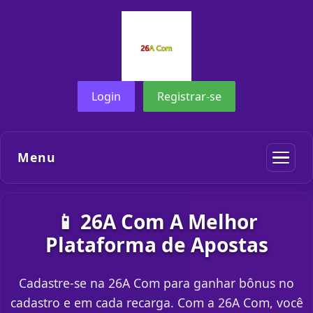
Login
Registrar-se
Menu
📱 26A Com A Melhor
Plataforma de Apostas
Cadastre-se na 26A Com para ganhar bônus no
cadastro e em cada recarga. Com a 26A Com, você