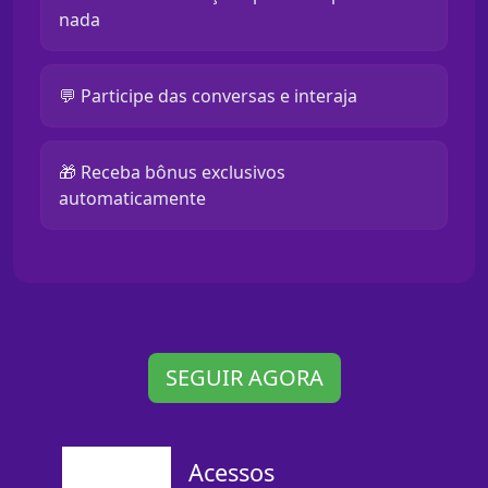
nada
💬 Participe das conversas e interaja
🎁 Receba bônus exclusivos
automaticamente
SEGUIR AGORA
Acessos