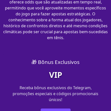
oferece odds que são atualizadas em tempo real,
permitindo que você aproveite momentos específicos
do jogo para fazer apostas estratégicas. O
conhecimento sobre a forma atual dos jogadores,
histórico de confrontos diretos e até mesmo condições
climáticas pode ser crucial para apostas bem-sucedidas
em tênis.
🎁 Bônus Exclusivos
VIP
Receba bônus exclusivos do Telegram,
promoções especiais e códigos promocionais
únicos!