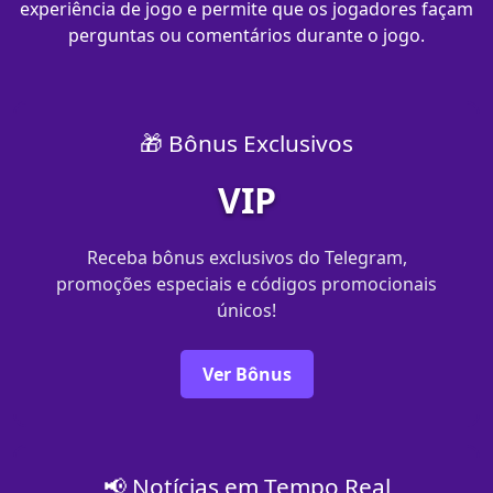
experiência de jogo e permite que os jogadores façam
perguntas ou comentários durante o jogo.
🎁 Bônus Exclusivos
VIP
Receba bônus exclusivos do Telegram,
promoções especiais e códigos promocionais
únicos!
Ver Bônus
📢 Notícias em Tempo Real