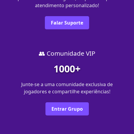
atendimento personalizado!
Falar Suporte
👥 Comunidade VIP
1000+
Junte-se a uma comunidade exclusiva de
jogadores e compartilhe experiências!
Entrar Grupo