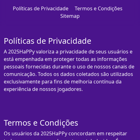
Políticas de Privacidade
Termos e Condições
Sitemap
Políticas de Privacidade
A 2025HaPPy valoriza a privacidade de seus usuários e
está empenhada em proteger todas as informações
pessoais fornecidas durante o uso de nossos canais de
comunicação. Todos os dados coletados são utilizados
exclusivamente para fins de melhoria contínua da
experiência de nossos jogadores.
Termos e Condições
Os usuários da 2025HaPPy concordam em respeitar