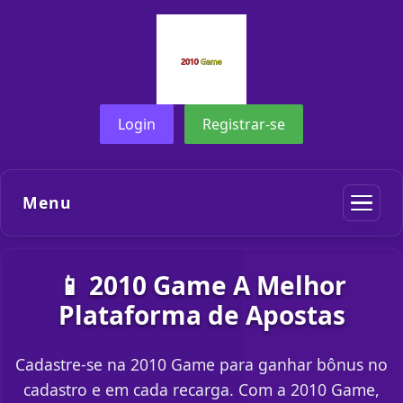
Login
Registrar-se
Menu
📱 2010 Game A Melhor
Plataforma de Apostas
Cadastre-se na 2010 Game para ganhar bônus no
cadastro e em cada recarga. Com a 2010 Game,