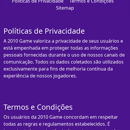
Políticas de Privacidade
Termos e Condições
Sitemap
Políticas de Privacidade
A 2010 Game valoriza a privacidade de seus usuários e
está empenhada em proteger todas as informações
pessoais fornecidas durante o uso de nossos canais de
comunicação. Todos os dados coletados são utilizados
exclusivamente para fins de melhoria contínua da
experiência de nossos jogadores.
Termos e Condições
Os usuários da 2010 Game concordam em respeitar
todas as regras e regulamentos estabelecidos. É