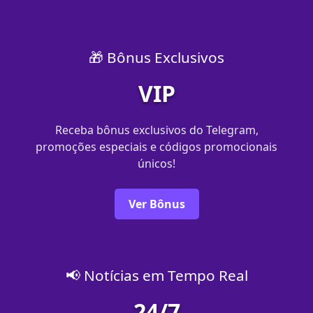
🎁 Bônus Exclusivos
VIP
Receba bônus exclusivos do Telegram,
promoções especiais e códigos promocionais
únicos!
Ver Bônus
📢 Notícias em Tempo Real
24/7