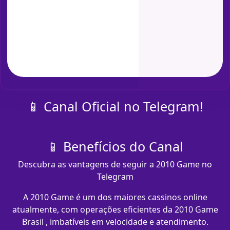
📱 Canal Oficial no Telegram!
📱 Benefícios do Canal
Descubra as vantagens de seguir a 2010 Game no
Telegram
A 2010 Game é um dos maiores cassinos online
atualmente, com operações eficientes da 2010 Game
Brasil , imbatíveis em velocidade e atendimento.