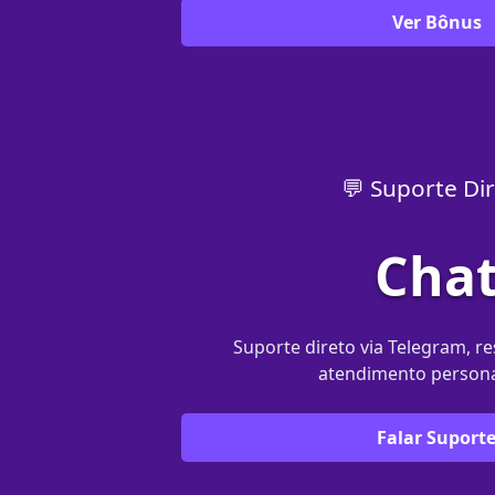
Ver Bônus
💬 Suporte Di
Cha
Suporte direto via Telegram, r
atendimento persona
Falar Suport