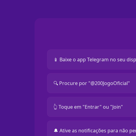
📱 Baixe o app Telegram no seu disp
🔍 Procure por "@200JogoOficial"
👆 Toque em "Entrar" ou "Join"
🔔 Ative as notificações para não p