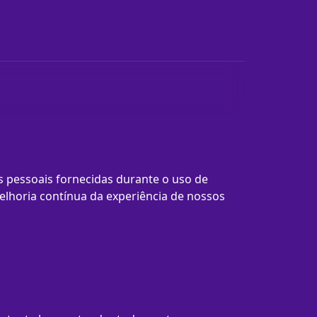
s pessoais fornecidas durante o uso de
elhoria contínua da experiência de nossos