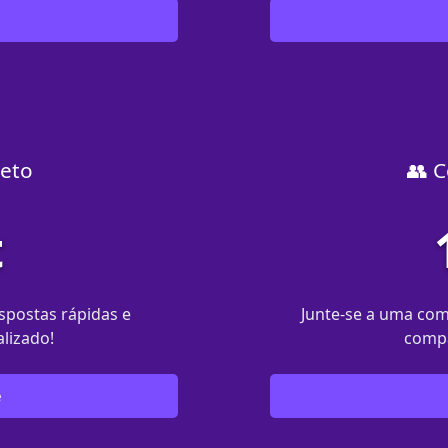
reto
👥 
t
espostas rápidas e
Junte-se a uma com
lizado!
compa
e