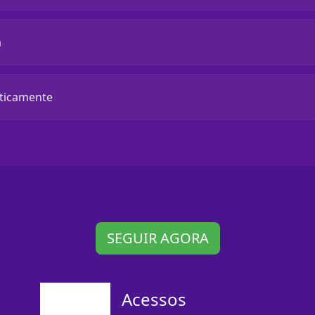
a
aticamente
SEGUIR AGORA
Acessos