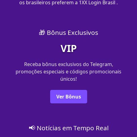
os brasileiros preferem a 1XX Login Brasil .
🎁 Bônus Exclusivos
VIP
Receba bônus exclusivos do Telegram,
promoções especiais e códigos promocionais
únicos!
Ver Bônus
📢 Notícias em Tempo Real