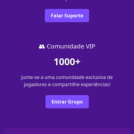
Falar Suporte
👥 Comunidade VIP
1000+
Junte-se a uma comunidade exclusiva de
jogadores e compartilhe experiências!
Entrar Grupo