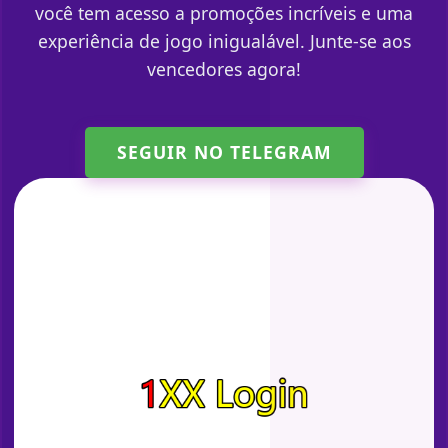
você tem acesso a promoções incríveis e uma
experiência de jogo inigualável. Junte-se aos
vencedores agora!
SEGUIR NO TELEGRAM