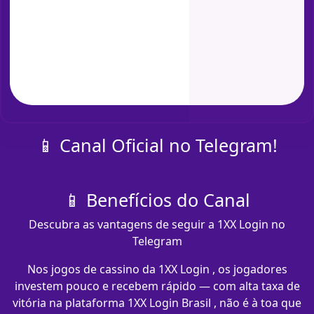
📱 Canal Oficial no Telegram!
📱 Benefícios do Canal
Descubra as vantagens de seguir a 1XX Login no
Telegram
Nos jogos de cassino da 1XX Login , os jogadores
investem pouco e recebem rápido — com alta taxa de
vitória na plataforma 1XX Login Brasil , não é à toa que