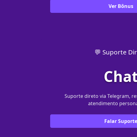
Ver Bônus
💬 Suporte Di
Cha
Suporte direto via Telegram, r
atendimento persona
Falar Suport