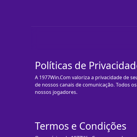
Políticas de Privacida
A 1977Win.Com valoriza a privacidade de s
de nossos canais de comunicação. Todos os 
nossos jogadores.
Termos e Condições