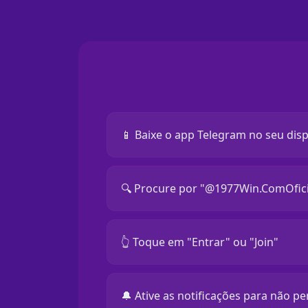
📱 Baixe o app Telegram no seu disp
🔍 Procure por "@1977Win.ComOfici
👆 Toque em "Entrar" ou "Join"
🔔 Ative as notificações para não p