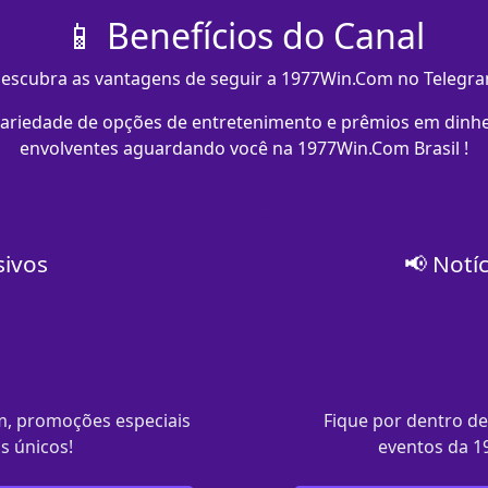
📱 Benefícios do Canal
escubra as vantagens de seguir a 1977Win.Com no Telegr
riedade de opções de entretenimento e prêmios em dinhe
envolventes aguardando você na 1977Win.Com Brasil !
sivos
📢 Notí
m, promoções especiais
Fique por dentro d
s únicos!
eventos da 1