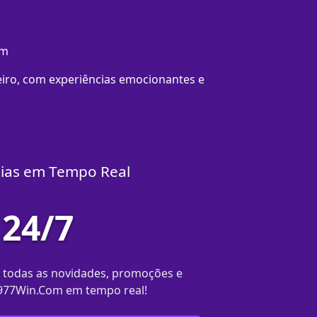
am
iro, com experiências emocionantes e
cias em Tempo Real
24/7
e todas as novidades, promoções e
977Win.Com em tempo real!