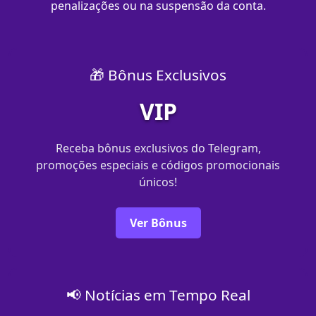
penalizações ou na suspensão da conta.
🎁 Bônus Exclusivos
VIP
Receba bônus exclusivos do Telegram,
promoções especiais e códigos promocionais
únicos!
Ver Bônus
📢 Notícias em Tempo Real