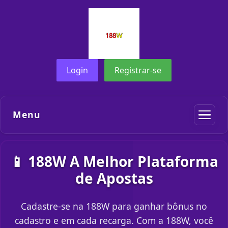
Login
Registrar-se
Menu
📱 188W A Melhor Plataforma
de Apostas
Cadastre-se na 188W para ganhar bônus no
cadastro e em cada recarga. Com a 188W, você