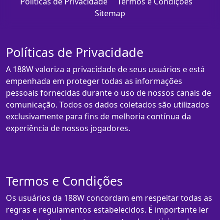
Políticas de Privacidade
Termos e Condições
Sitemap
Políticas de Privacidade
A 188W valoriza a privacidade de seus usuários e está
empenhada em proteger todas as informações
pessoais fornecidas durante o uso de nossos canais de
comunicação. Todos os dados coletados são utilizados
exclusivamente para fins de melhoria contínua da
experiência de nossos jogadores.
Termos e Condições
Os usuários da 188W concordam em respeitar todas as
regras e regulamentos estabelecidos. É importante ler