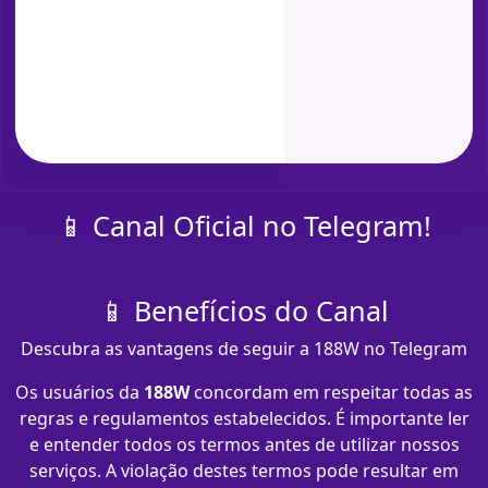
📱 Canal Oficial no Telegram!
📱 Benefícios do Canal
Descubra as vantagens de seguir a 188W no Telegram
Os usuários da
188W
concordam em respeitar todas as
regras e regulamentos estabelecidos. É importante ler
e entender todos os termos antes de utilizar nossos
serviços. A violação destes termos pode resultar em