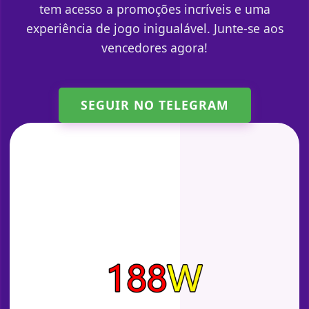
tem acesso a promoções incríveis e uma
experiência de jogo inigualável. Junte-se aos
vencedores agora!
SEGUIR NO TELEGRAM