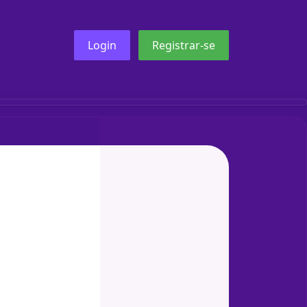
Login
Registrar-se