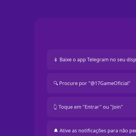
📱 Baixe o app Telegram no seu disp
🔍 Procure por "@17GameOficial"
👆 Toque em "Entrar" ou "Join"
🔔 Ative as notificações para não p