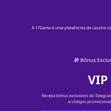
A 17Game é uma plataforma de cassino clá
🎁 Bônus Exclu
VIP
Receba bônus exclusivos do Telegra
e códigos promocionai