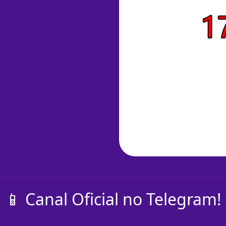
📱 Canal Oficial no Telegram!