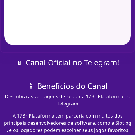
📱 Canal Oficial no Telegram!
📱 Benefícios do Canal
Descubra as vantagens de seguir a 17Br Plataforma no
Telegram
A 17Br Plataforma tem parceria com muitos dos
principais desenvolvedores de software, como a Slot pg
, e os jogadores podem escolher seus jogos favoritos