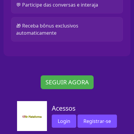
💬 Participe das conversas e interaja
🎁 Receba bônus exclusivos
automaticamente
SEGUIR AGORA
Acessos
Login
Registrar-se