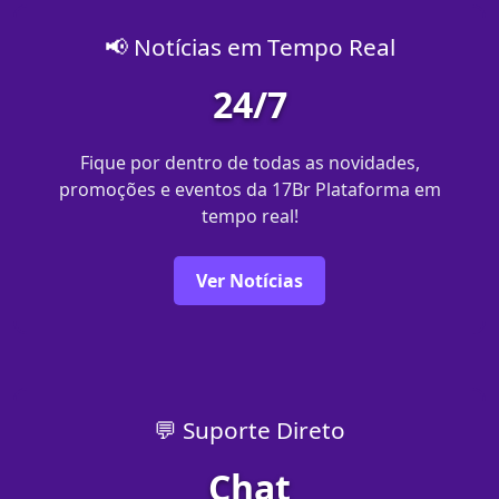
📢 Notícias em Tempo Real
24/7
Fique por dentro de todas as novidades,
promoções e eventos da 17Br Plataforma em
tempo real!
Ver Notícias
💬 Suporte Direto
Chat