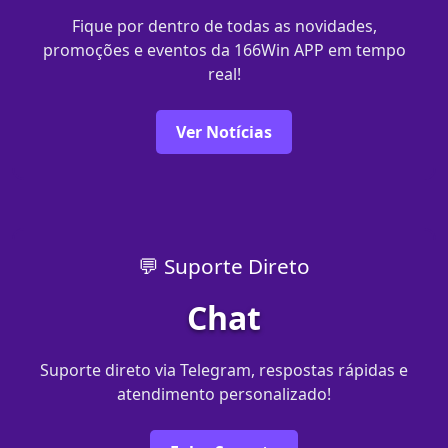
Fique por dentro de todas as novidades,
promoções e eventos da 166Win APP em tempo
real!
Ver Notícias
💬 Suporte Direto
Chat
Suporte direto via Telegram, respostas rápidas e
atendimento personalizado!