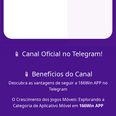
📱 Canal Oficial no Telegram!
📱 Benefícios do Canal
Descubra as vantagens de seguir a 166Win APP no
Telegram
O Crescimento dos Jogos Móveis: Explorando a
Categoria de Aplicativo Móvel em
166Win APP