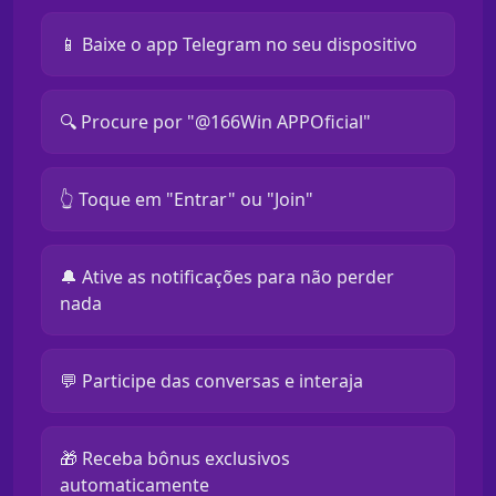
📱 Baixe o app Telegram no seu dispositivo
🔍 Procure por "@166Win APPOficial"
👆 Toque em "Entrar" ou "Join"
🔔 Ative as notificações para não perder
nada
💬 Participe das conversas e interaja
🎁 Receba bônus exclusivos
automaticamente