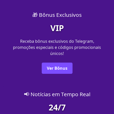
🎁 Bônus Exclusivos
VIP
Receba bônus exclusivos do Telegram,
promoções especiais e códigos promocionais
únicos!
Ver Bônus
📢 Notícias em Tempo Real
24/7