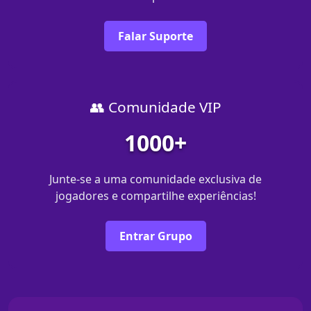
Falar Suporte
👥 Comunidade VIP
1000+
Junte-se a uma comunidade exclusiva de
jogadores e compartilhe experiências!
Entrar Grupo