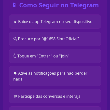
📱 Como Seguir no Telegram
📱 Baixe o app Telegram no seu dispositivo
🔍 Procure por "@1658 SlotsOficial"
👆 Toque em "Entrar" ou "Join"
🔔 Ative as notificações para não perder
nada
💬 Participe das conversas e interaja