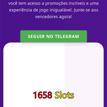
você tem acesso a promoções incríveis e uma
experiência de jogo inigualável. Junte-se aos
vencedores agora!
SEGUIR NO TELEGRAM