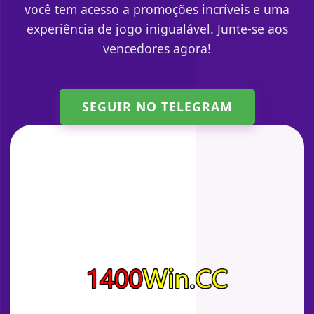
você tem acesso a promoções incríveis e uma
experiência de jogo inigualável. Junte-se aos
vencedores agora!
SEGUIR NO TELEGRAM