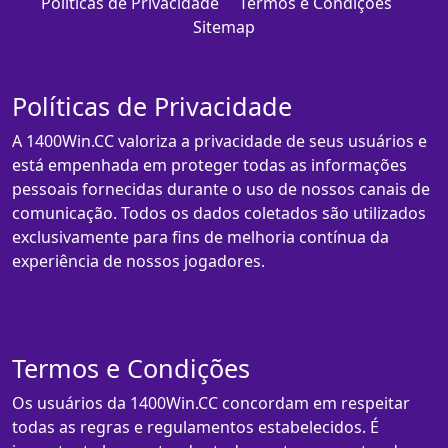
Políticas de Privacidade
Termos e Condições
Sitemap
Políticas de Privacidade
A 1400Win.CC valoriza a privacidade de seus usuários e
está empenhada em proteger todas as informações
pessoais fornecidas durante o uso de nossos canais de
comunicação. Todos os dados coletados são utilizados
exclusivamente para fins de melhoria contínua da
experiência de nossos jogadores.
Termos e Condições
Os usuários da 1400Win.CC concordam em respeitar
todas as regras e regulamentos estabelecidos. É