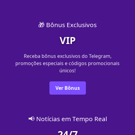
🎁 Bônus Exclusivos
VIP
Receba bônus exclusivos do Telegram,
promoções especiais e códigos promocionais
únicos!
Ver Bônus
📢 Notícias em Tempo Real
24/7