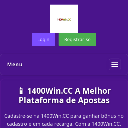
Login
Registrar-se
Menu
📱 1400Win.CC A Melhor
Plataforma de Apostas
Cadastre-se na 1400Win.CC para ganhar bônus no
cadastro e em cada recarga. Com a 1400Win.CC,