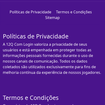
Políticas de Privacidade
Termos e Condições
Sitemap
Políticas de Privacidade
A 12Q Com Login valoriza a privacidade de seus
usuários e está empenhada em proteger todas as
informações pessoais fornecidas durante o uso de
nossos canais de comunicação. Todos os dados
coletados são utilizados exclusivamente para fins de
melhoria contínua da experiência de nossos jogadores.
Termos e Condições