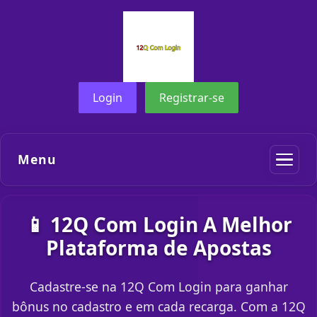
Login
Registrar-se
Menu
📱 12Q Com Login A Melhor
Plataforma de Apostas
Cadastre-se na 12Q Com Login para ganhar
bônus no cadastro e em cada recarga. Com a 12Q