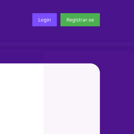
Login
Registrar-se