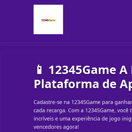
📱 12345Game A
Plataforma de A
Cadastre-se na 12345Game para ganhar
cada recarga. Com a 12345Game, você 
incríveis e uma experiência de jogo inig
vencedores agora!