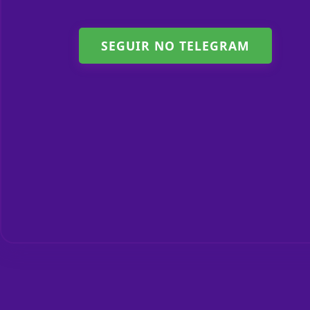
SEGUIR NO TELEGRAM