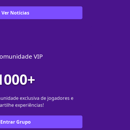
Ver Notícias
Comunidade VIP
1000+
unidade exclusiva de jogadores e
rtilhe experiências!
Entrar Grupo