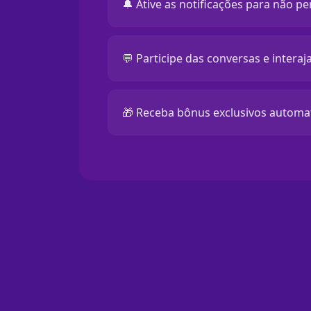
🔔 Ative as notificações para não p
💬 Participe das conversas e interaj
🎁 Receba bônus exclusivos autom