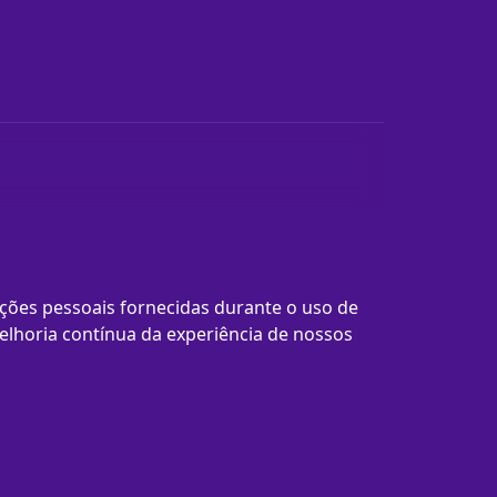
ções pessoais fornecidas durante o uso de
elhoria contínua da experiência de nossos