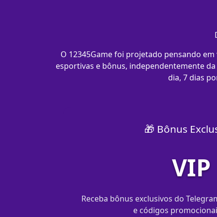
O 12345Game foi projetado pensando em vo
esportivas e bônus, independentemente da s
dia, 7 dias 
🎁 Bônus Exclu
VIP
Receba bônus exclusivos do Telegra
e códigos promocionai