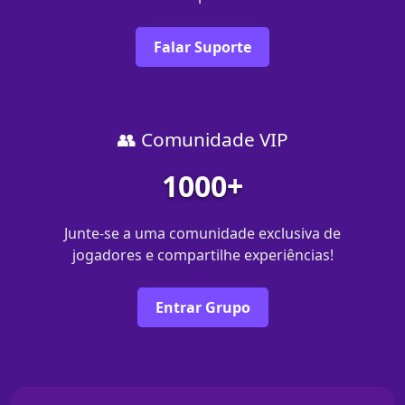
Falar Suporte
👥 Comunidade VIP
1000+
Junte-se a uma comunidade exclusiva de
jogadores e compartilhe experiências!
Entrar Grupo