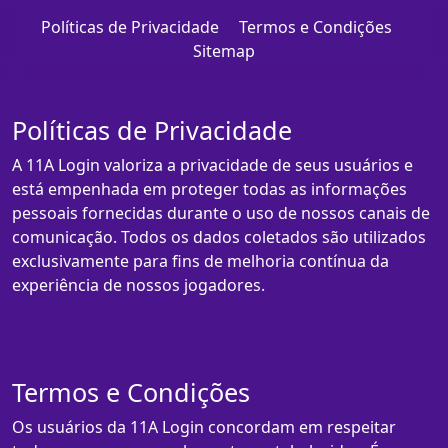
Políticas de Privacidade
Termos e Condições
Sitemap
Políticas de Privacidade
A 11A Login valoriza a privacidade de seus usuários e
está empenhada em proteger todas as informações
pessoais fornecidas durante o uso de nossos canais de
comunicação. Todos os dados coletados são utilizados
exclusivamente para fins de melhoria contínua da
experiência de nossos jogadores.
Termos e Condições
Os usuários da 11A Login concordam em respeitar