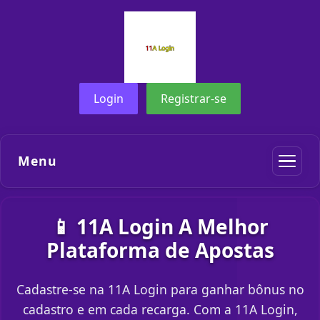
Login
Registrar-se
Menu
📱 11A Login A Melhor
Plataforma de Apostas
Cadastre-se na 11A Login para ganhar bônus no
cadastro e em cada recarga. Com a 11A Login,