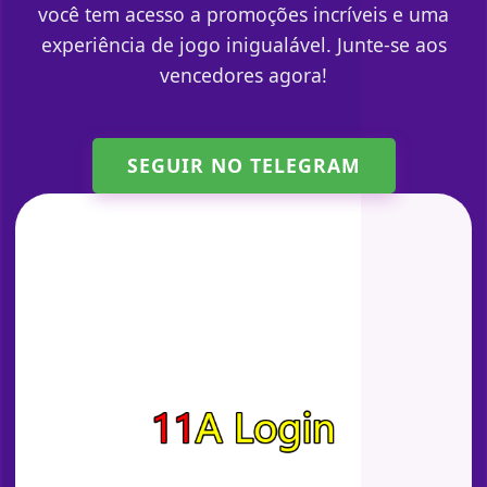
você tem acesso a promoções incríveis e uma
experiência de jogo inigualável. Junte-se aos
vencedores agora!
SEGUIR NO TELEGRAM