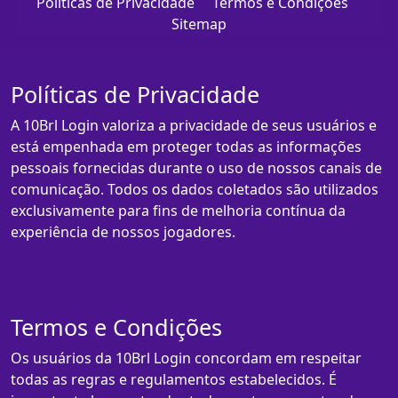
Políticas de Privacidade
Termos e Condições
Sitemap
Políticas de Privacidade
A 10Brl Login valoriza a privacidade de seus usuários e
está empenhada em proteger todas as informações
pessoais fornecidas durante o uso de nossos canais de
comunicação. Todos os dados coletados são utilizados
exclusivamente para fins de melhoria contínua da
experiência de nossos jogadores.
Termos e Condições
Os usuários da 10Brl Login concordam em respeitar
todas as regras e regulamentos estabelecidos. É