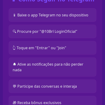
📱 Baixe o app Telegram no seu dispositivo
🔍 Procure por "@10Brl LoginOficial"
👆 Toque em "Entrar" ou "Join"
🔔 Ative as notificações para não perder
nada
💬 Participe das conversas e interaja
🎁 Receba bônus exclusivos