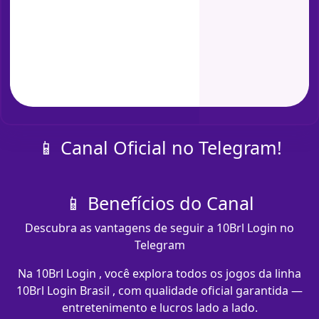
📱 Canal Oficial no Telegram!
📱 Benefícios do Canal
Descubra as vantagens de seguir a 10Brl Login no
Telegram
Na 10Brl Login , você explora todos os jogos da linha
10Brl Login Brasil , com qualidade oficial garantida —
entretenimento e lucros lado a lado.