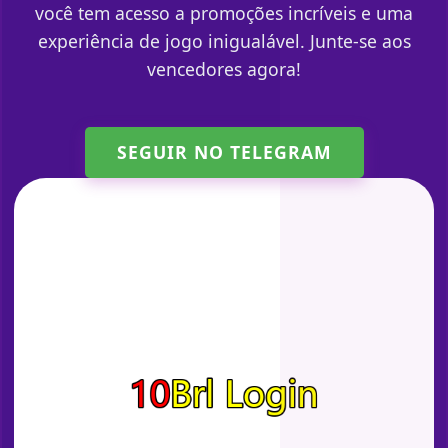
você tem acesso a promoções incríveis e uma
experiência de jogo inigualável. Junte-se aos
vencedores agora!
SEGUIR NO TELEGRAM