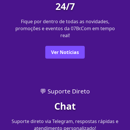
24/7
Fique por dentro de todas as novidades,
promoções e eventos da 07Br.Com em tempo
real!
Ver Notícias
💬 Suporte Direto
Chat
Suporte direto via Telegram, respostas rápidas e
atendimento personalizado!