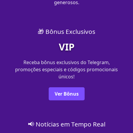
generosos.
🎁 Bônus Exclusivos
VIP
Receba bônus exclusivos do Telegram,
promoções especiais e códigos promocionais
únicos!
Ver Bônus
📢 Notícias em Tempo Real