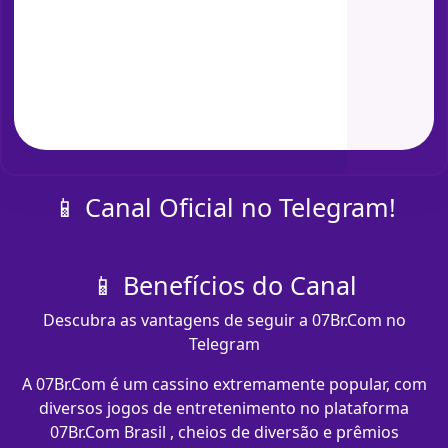
📱 Canal Oficial no Telegram!
📱 Benefícios do Canal
Descubra as vantagens de seguir a 07Br.Com no
Telegram
A 07Br.Com é um cassino extremamente popular, com
diversos jogos de entretenimento no plataforma
07Br.Com Brasil , cheios de diversão e prêmios