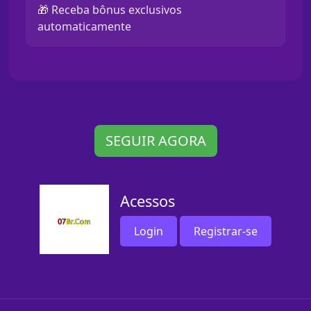
🎁 Receba bônus exclusivos
automaticamente
SEGUIR AGORA
Acessos
Login
Registrar-se