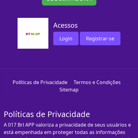
Acessos
Login
Registrar-se
Políticas de Privacidade
Termos e Condições
Sitemap
Políticas de Privacidade
A 017 Brl APP valoriza a privacidade de seus usuários e
está empenhada em proteger todas as informações