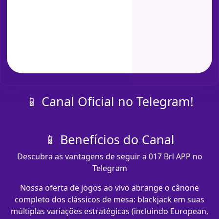
📱 Canal Oficial no Telegram!
📱 Benefícios do Canal
Descubra as vantagens de seguir a 017 Brl APP no
Telegram
Nossa oferta de jogos ao vivo abrange o cânone
completo dos clássicos de mesa: blackjack em suas
múltiplas variações estratégicas (incluindo European,