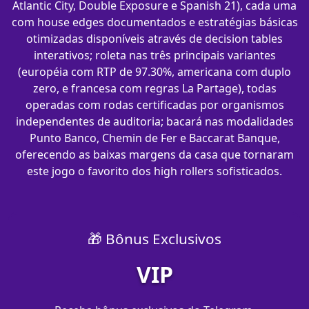
Atlantic City, Double Exposure e Spanish 21), cada uma
com house edges documentados e estratégias básicas
otimizadas disponíveis através de decision tables
interativos; roleta nas três principais variantes
(européia com RTP de 97.30%, americana com duplo
zero, e francesa com regras La Partage), todas
operadas com rodas certificadas por organismos
independentes de auditoria; bacará nas modalidades
Punto Banco, Chemin de Fer e Baccarat Banque,
oferecendo as baixas margens da casa que tornaram
este jogo o favorito dos high rollers sofisticados.
🎁 Bônus Exclusivos
VIP