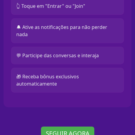
👆 Toque em "Entrar" ou "Join"
🔔 Ative as notificações para não perder
nada
💬 Participe das conversas e interaja
🎁 Receba bônus exclusivos
automaticamente
SEGUIR AGORA