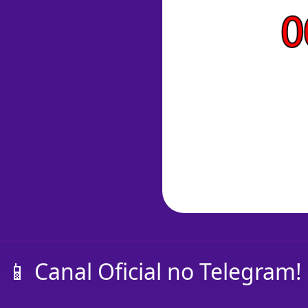
📱 Canal Oficial no Telegram!