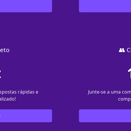
reto
👥 
t
espostas rápidas e
Junte-se a uma com
lizado!
compa
e