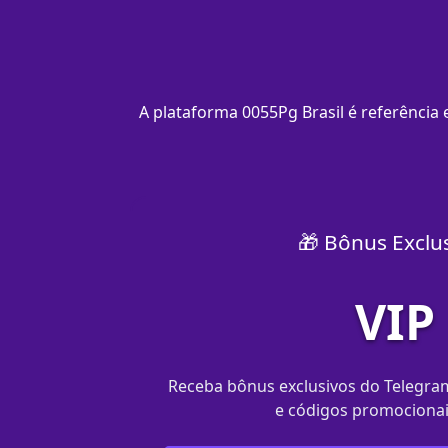
A plataforma 0055Pg Brasil é referência 
🎁 Bônus Exclu
VIP
Receba bônus exclusivos do Telegra
e códigos promocionai