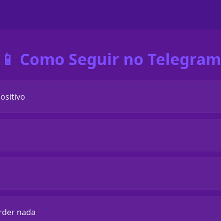
📱 Como Seguir no Telegram
ositivo
erder nada