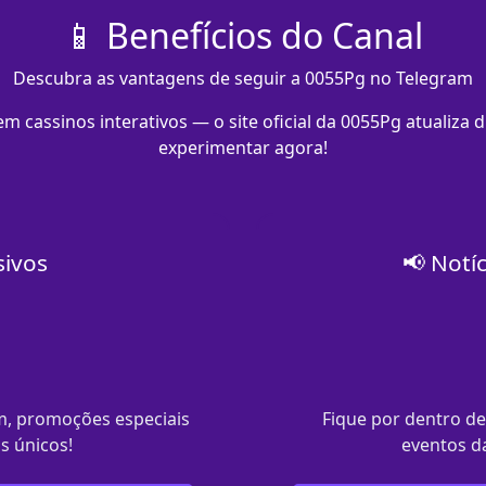
📱 Benefícios do Canal
Descubra as vantagens de seguir a 0055Pg no Telegram
em cassinos interativos — o site oficial da 0055Pg atualiza
experimentar agora!
sivos
📢 Notí
m, promoções especiais
Fique por dentro d
s únicos!
eventos d