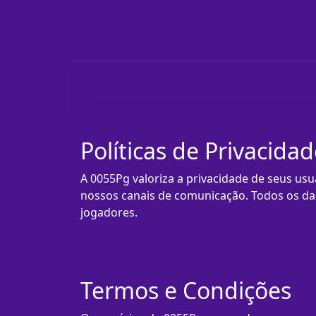
Políticas de Privacida
A 0055Pg valoriza a privacidade de seus us
nossos canais de comunicação. Todos os dad
jogadores.
Termos e Condições