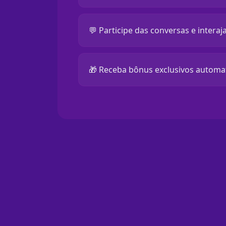
💬 Participe das conversas e interaj
🎁 Receba bônus exclusivos autom