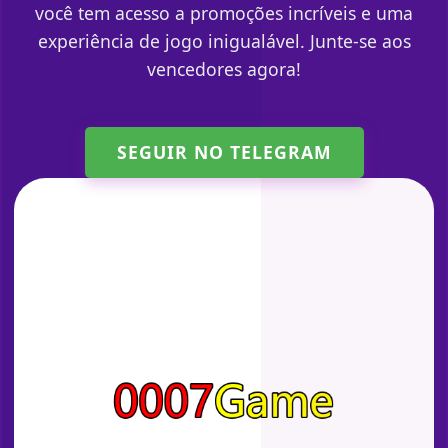
você tem acesso a promoções incríveis e uma
experiência de jogo inigualável. Junte-se aos
vencedores agora!
SEGUIR NO TELEGRAM