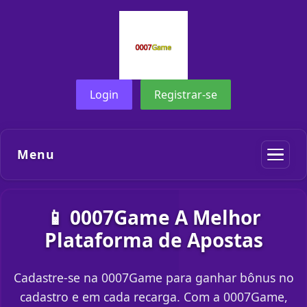
Login
Registrar-se
Menu
📱 0007Game A Melhor
Plataforma de Apostas
Cadastre-se na 0007Game para ganhar bônus no
cadastro e em cada recarga. Com a 0007Game,